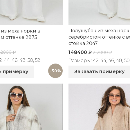
Полушубок из меха норк
из меха норки в
серебристом оттенке с 
м оттенке 2875
стойка 2047
42000
₽
148400
₽
212000
₽
 44, 46, 48, 50, 52
Размеры: 42, 44, 46, 48, 50
875
Артикул: 2047
-30%
ь примерку
Заказать примерку