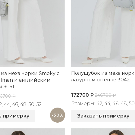
Полушубок из меха норк
из меха норки Smoky с
лазурном оттенке 3042
olman и английским
 3051
172700
₽
246700
₽
46700
₽
Размеры: 42, 44, 46, 48, 50
 44, 46, 48, 50, 52
Артикул: 3042
51
-30%
ь примерку
Заказать примерку