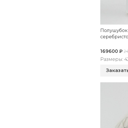
Полушубок 
серебристо
169600
₽
2
Размеры: 42,
Артикул: 2
Заказат