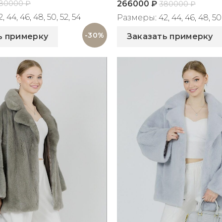
266000
₽
80000
₽
380000
₽
44, 46, 48, 50, 52, 54
Размеры: 42, 44, 46, 48, 50,
822
Артикул: 2273
-30%
ь примерку
Заказать примерку