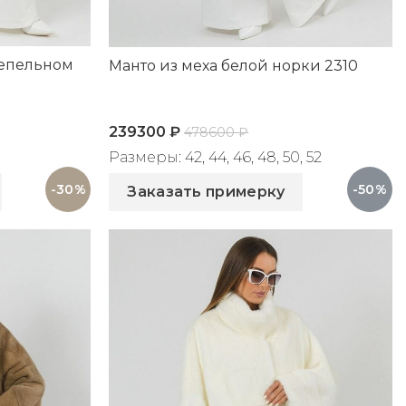
пепельном
Манто из меха белой норки 2310
239300
₽
478600
₽
Размеры: 42, 44, 46, 48, 50, 52
Артикул: 2310
-30%
-50%
Заказать примерку