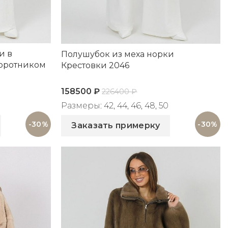
и в
Полушубок из меха норки
воротником
Крестовки 2046
158500
₽
226400
₽
Размеры: 42, 44, 46, 48, 50
Артикул: 2046
-30%
-30%
Заказать примерку