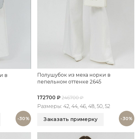
Полушубок из меха норки в
и в
пепельном оттенке 2645
172700
₽
246700
₽
Размеры: 42, 44, 46, 48, 50, 52
Артикул: 2645
-30%
-30%
Заказать примерку