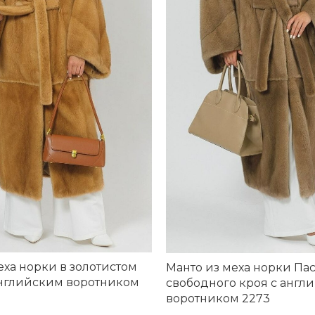
еха норки в золотистом
Манто из меха норки Па
английским воротником
свободного кроя с англ
воротником 2273