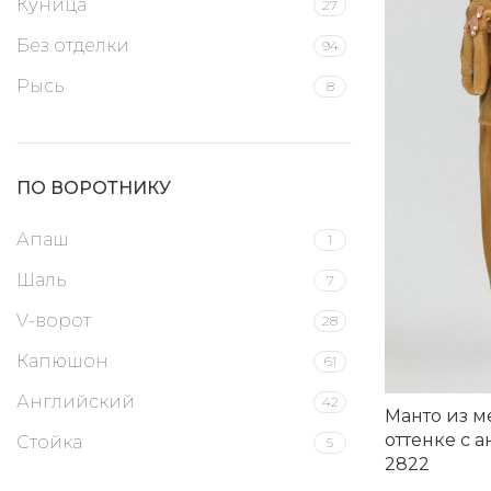
Куница
27
66
3
Без отделки
94
68
3
Рысь
8
70
3
72
3
74
3
ПО ВОРОТНИКУ
76
3
Апаш
1
Шаль
7
V-ворот
28
Капюшон
61
Английский
42
Манто из м
оттенке с 
Стойка
5
2822