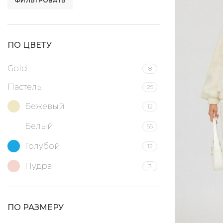
ФИЛЬТРОВАТЬ
ПО ЦВЕТУ
Gold
8
Пастель
25
Бежевый
12
Белый
55
Голубой
12
Пудра
3
Серый
41
Черный
1
ПО РАЗМЕРУ