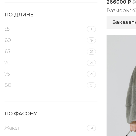
266000
₽
3
Размеры: 42, 
ПО ДЛИНЕ
Артикул: 2
Заказат
55
1
60
9
65
21
70
21
75
21
80
5
90
1
95
2
ПО ФАСОНУ
100
1
Жакет
31
110
15