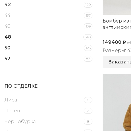
42
129
44
137
Бомбер из 
46
139
английски
48
140
149400
₽
2
50
123
Размеры: 42,
Артикул: 2
52
87
Заказат
54
43
56
20
ПО ОТДЕЛКЕ
58
12
Лиса
6
60
10
Песец
2
62
6
Чернобурка
8
64
4