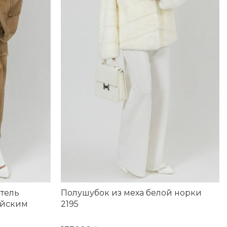
стель
Полушубок из меха белой норки
ийским
2195