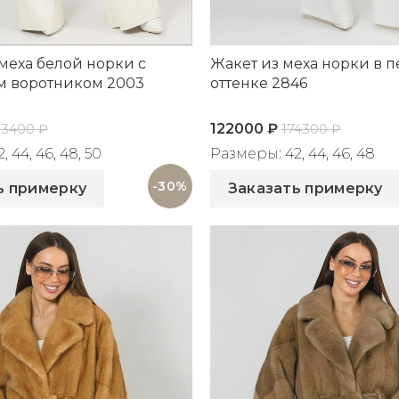
меха белой норки с
Жакет из меха норки в 
м воротником 2003
оттенке 2846
122000
₽
13400
₽
174300
₽
 44, 46, 48, 50
Размеры: 42, 44, 46, 48
003
Артикул: 2846
-30%
ь примерку
Заказать примерку