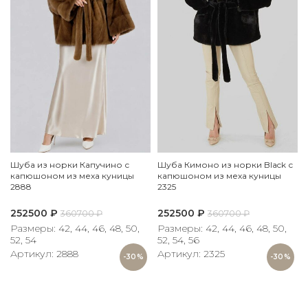
Шуба из норки Капучино с
Шуба Кимоно из норки Black с
капюшоном из меха куницы
капюшоном из меха куницы
2888
2325
252500
₽
252500
₽
360700
₽
360700
₽
Размеры: 42, 44, 46, 48, 50,
Размеры: 42, 44, 46, 48, 50,
52, 54
52, 54, 56
Артикул: 2888
Артикул: 2325
-30%
-30%