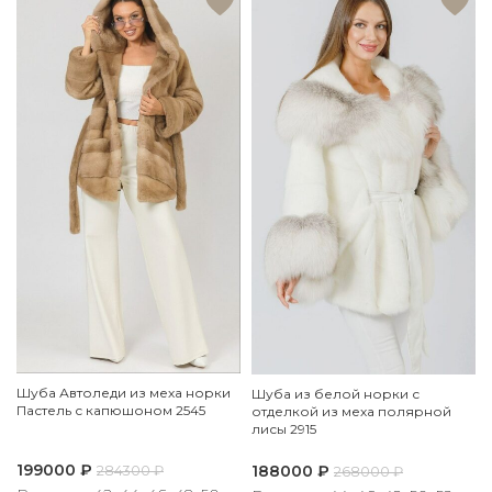
Шуба Автоледи из меха норки
Шуба из белой норки с
Пастель с капюшоном 2545
отделкой из меха полярной
лисы 2915
199000
₽
188000
₽
284300
₽
268000
₽