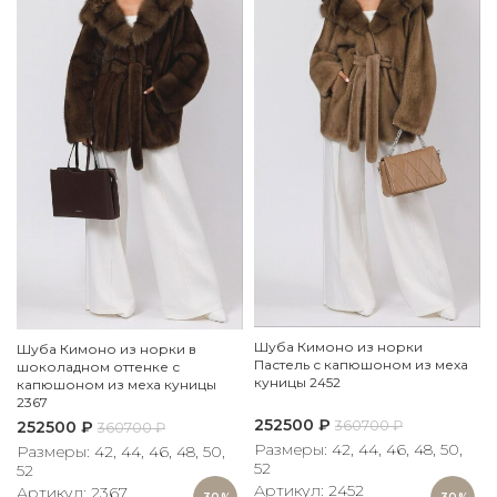
Шуба Кимоно из норки
Шуба Кимоно из норки в
Пастель с капюшоном из меха
шоколадном оттенке с
куницы 2452
капюшоном из меха куницы
2367
252500
₽
252500
₽
360700
₽
360700
₽
Размеры: 42, 44, 46, 48, 50,
Размеры: 42, 44, 46, 48, 50,
52
52
Артикул: 2452
Артикул: 2367