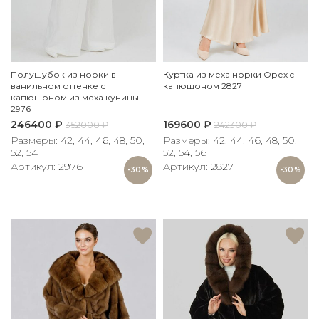
Полушубок из норки в
Куртка из меха норки Орех c
ванильном оттенке с
капюшоном 2827
капюшоном из меха куницы
2976
246400
₽
169600
₽
352000
₽
242300
₽
Размеры: 42, 44, 46, 48, 50,
Размеры: 42, 44, 46, 48, 50,
52, 54
52, 54, 56
Артикул: 2976
Артикул: 2827
-30%
-30%