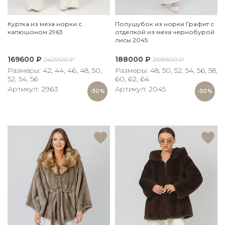
Куртка из меха норки с
Полушубок из норки Графит с
капюшоном 2963
отделкой из меха чернобурой
лисы 2045
169600
₽
188000
₽
242000
₽
268600
₽
Размеры: 42, 44, 46, 48, 50,
Размеры: 48, 50, 52, 54, 56, 58,
52, 54, 56
60, 62, 64
Артикул: 2963
Артикул: 2045
-30%
-30%