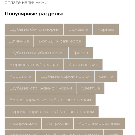
оплате наличными.
Популярные разделы:
Шубы из белой норки
Бежевые
Черные
Длинные
Больших размеров
Шубы из голубой норки
Графит
Норковые шубы халат
Классические
Короткие
Шубы из серой норки
Синие
Шубы из стриженной норки
Светлые
Белые норковые шубы с капюшоном
Черные норковые шубы с капюшоном
Распродажа
Из Греции
Комбинированные