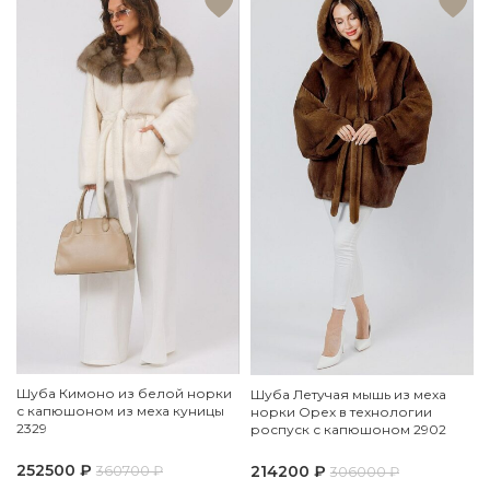
Шуба Кимоно из белой норки
Шуба Летучая мышь из меха
с капюшоном из меха куницы
норки Орех в технологии
2329
роспуск с капюшоном 2902
252500
₽
214200
₽
360700
₽
306000
₽