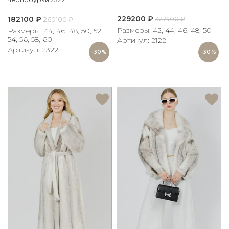
229200
₽
182100
₽
327400
₽
260100
₽
Размеры: 42, 44, 46, 48, 50
Размеры: 44, 46, 48, 50, 52,
54, 56, 58, 60
Артикул: 2122
Артикул: 2322
-30%
-30%