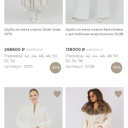
Шуба из меха норки Silver cross
Шуба из меха норки Крестовки
2975
с английским воротником 3028
268600
₽
138300
₽
383700
₽
461000
₽
Размеры: 42, 44, 46, 48, 50,
Размеры: 42, 44, 46, 48, 50,
52, 54
52, 54, 56
Артикул: 2975
Артикул: 3028
-30%
-70%