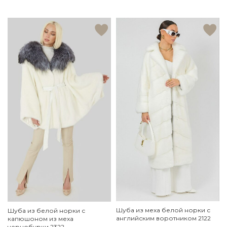
Шуба из меха белой норки с
Шуба из белой норки с
английским воротником 2122
капюшоном из меха
чернобурки 2322