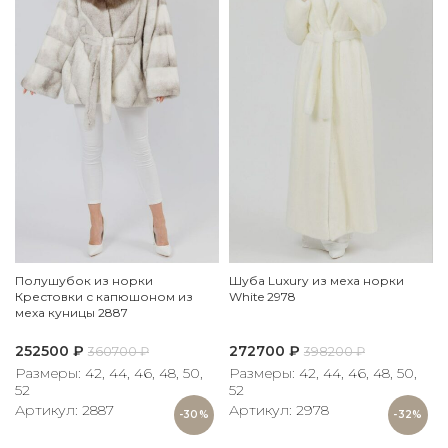
Полушубок из норки
Шуба Luxury из меха норки
Крестовки с капюшоном из
White 2978
меха куницы 2887
252500
₽
272700
₽
360700
₽
398200
₽
Размеры: 42, 44, 46, 48, 50,
Размеры: 42, 44, 46, 48, 50,
52
52
Артикул: 2887
Артикул: 2978
-30%
-32%