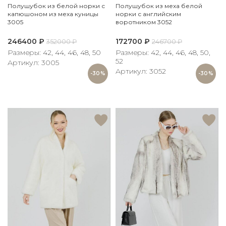
Полушубок из белой норки с
Полушубок из меха белой
капюшоном из меха куницы
норки с английским
3005
воротником 3052
246400
₽
172700
₽
352000
₽
246700
₽
Размеры: 42, 44, 46, 48, 50
Размеры: 42, 44, 46, 48, 50,
52
Артикул: 3005
Артикул: 3052
-30%
-30%