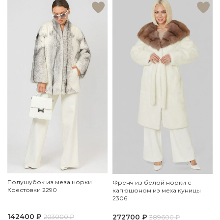
Полушубок из меза норки
Френч из белой норки с
Крестовки 2290
капюшоном из меха куницы
2306
142400
₽
272700
₽
203000
₽
389600
₽