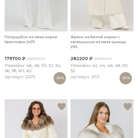
Полушубок из меха норки
Френч из белой норки с
Крестовки 2475
капюшоном из меха куницы
2113
179700
₽
282200
₽
256700
₽
403100
₽
Размеры: 46, 48, 50, 52, 54,
Размеры: 42, 44, 46, 48, 50,
56, 58, 60, 62
52
Артикул: 2475
Артикул: 2113
-30%
-30%